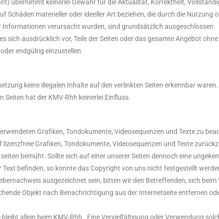
bernimmt keinerlei Gewähr für die Aktualität, Korrektheit, Vollständigk
Schäden materieller oder ideeller Art beziehen, die durch die Nutzung
r Informationen verursacht wurden, sind grundsätzlich ausgeschlossen.
 es sich ausdrücklich vor, Teile der Seiten oder das gesamte Angebot oh
oder endgültig einzustellen.
tzung keine illegalen Inhalte auf den verlinkten Seiten erkennbar waren.
n Seiten hat der KMV-Rhh keinerlei Einfluss.
r verwendeten Grafiken, Tondokumente, Videosequenzen und Texte zu beach
 lizenzfreie Grafiken, Tondokumente, Videosequenzen und Texte zurückz
eiten bemüht. Sollte sich auf einer unserer Seiten dennoch eine ungeke
Text befinden, so konnte das Copyright von uns nicht festgestellt werden
bernachweis ausgezeichnet sein, bitten wir den Betreffenden, sich beim 
chende Objekt nach Benachrichtigung aus der Internetseite entfernen od
e bleibt allein beim KMV-Rhh . Eine Vervielfältigung oder Verwendung so