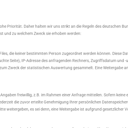
 hohe Priorität. Daher halten wir uns strikt an die Regeln des deutschen
asst und zu welchem Zweck sie erhoben werden:
Files, die keiner bestimmten Person zugeordnet werden können. Diese Da
uchte Seite), IP-Adresse des anfragenden Rechners, Zugriffsdatum und -u
zum Zweck der statistischen Auswertung gesammelt. Eine Weitergabe an 
Angaben freiwillig, z.B. im Rahmen einer Anfrage mitteilen. Sofern keine 
rzeit die zuvor erteilte Genehmigung Ihrer persönlichen Datenspeicherun
itte weitergeben, es sei denn, eine Weitergabe ist aufgrund gesetzlicher Vo