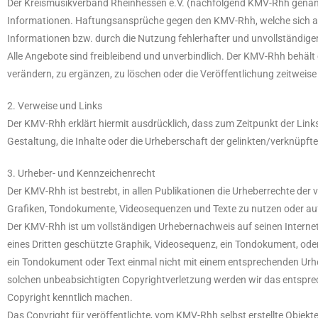
Der Kreismusikverband Rheinhessen e.V. (nachfolgend KMV-Rhh genannt) ü
Informationen. Haftungsansprüche gegen den KMV-Rhh, welche sich auf 
Informationen bzw. durch die Nutzung fehlerhafter und unvollständige
Alle Angebote sind freibleibend und unverbindlich. Der KMV-Rhh behält
verändern, zu ergänzen, zu löschen oder die Veröffentlichung zeitweise 
2. Verweise und Links
Der KMV-Rhh erklärt hiermit ausdrücklich, dass zum Zeitpunkt der Linkse
Gestaltung, die Inhalte oder die Urheberschaft der gelinkten/verknüpfte
3. Urheber- und Kennzeichenrecht
Der KMV-Rhh ist bestrebt, in allen Publikationen die Urheberrechte de
Grafiken, Tondokumente, Videosequenzen und Texte zu nutzen oder auf
Der KMV-Rhh ist um vollständigen Urhebernachweis auf seinen Internets
eines Dritten geschützte Graphik, Videosequenz, ein Tondokument, oder 
ein Tondokument oder Text einmal nicht mit einem entsprechenden Urhe
solchen unbeabsichtigten Copyrightverletzung werden wir das entspre
Copyright kenntlich machen.
Das Copyright für veröffentlichte, vom KMV-Rhh selbst erstellte Objekt