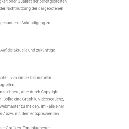
eit oder Qualität der bereitgestellten
 oder Nichtnutzung der dargebotenen
ne gesonderte Ankündigung zu
 Auf die aktuelle und zukünftige
ten, von ihm selbst erstellte
ugreifen.
nnzeichnete, aber durch Copyright
. Sollte eine Graphik, Videosequenz,
Webmaster zu melden. Im Falle einer
er / bzw. mit dem entsprechenden
lcher Grafiken, Tondokumente,