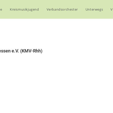
ne
Kreismusikjugend
Verbandsorchester
Unterwegs
V
hessen e.V. (KMV-Rhh)